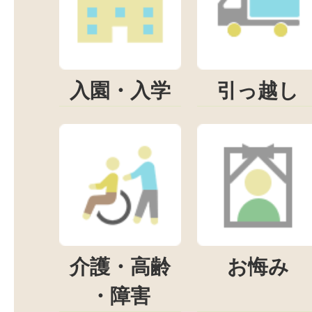
入園・入学
引っ越し
介護・高齢
お悔み
・障害