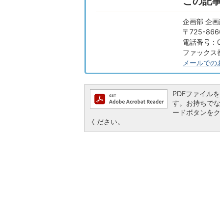
この記
企画部 企
〒725-8
電話番号：08
ファックス番号
メールでの
PDFファイルを閲
す。お持ちでない方
ードボタンを
ください。