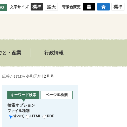
文字サイズ
背景色変更
GO
ごと・産業
行政情報
広報たけはら令和元年12月号
キーワード検索
ページID検索
検索オプション
ファイル種別
すべて
HTML
PDF