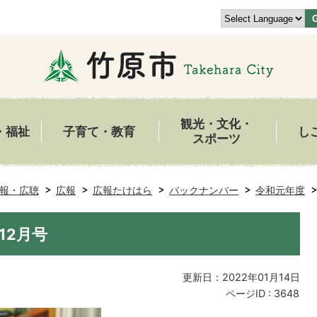
観光・文化・
・福祉
子育て・教育
し
スポーツ
報・広聴
広報
広報たけはら
バックナンバー
令和元年度
12月号
更新日：2022年01月14日
ページID :
3648