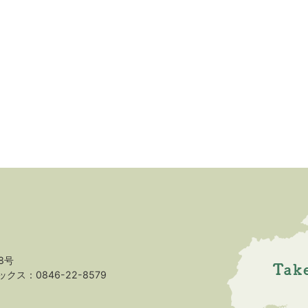
8号
クス：0846-22-8579