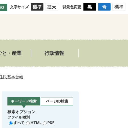
文字サイズ
背景色変更
GO
ごと・産業
行政情報
住民基本台帳
キーワード検索
ページID検索
検索オプション
ファイル種別
すべて
HTML
PDF