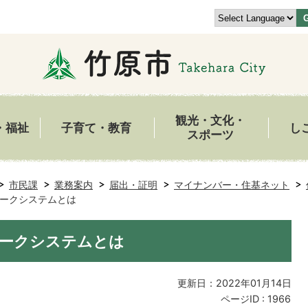
観光・文化・
・福祉
子育て・教育
し
スポーツ
市民課
業務案内
届出・証明
マイナンバー・住基ネット
ークシステムとは
ワークシステムとは
更新日：2022年01月14日
ページID :
1966