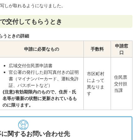
写しが取れるようになりました。
で交付してもらうとき
らうときの詳細
申請窓
申請に必要なもの
手数料
口
広域交付住民票申請書
官公署の発行した顔写真付きの証明
市区町村
住民票
書（マイナンバーカード、運転免許
によって
交付担
証、パスポートなど）
異なりま
当課
(注意)有効期限内のもので、住所・氏
す
名等が最新の状態に更新されているも
のに限ります。
事に関するお問い合わせ先