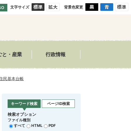
文字サイズ
背景色変更
GO
ごと・産業
行政情報
住民基本台帳
キーワード検索
ページID検索
検索オプション
ファイル種別
すべて
HTML
PDF