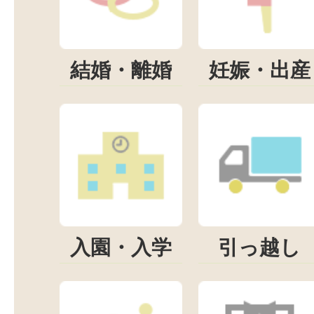
結婚・離婚
妊娠・出産
入園・入学
引っ越し