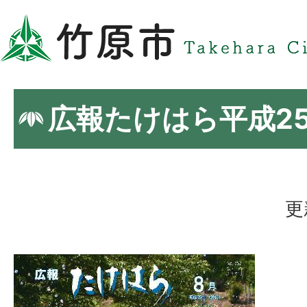
広報たけはら平成2
更