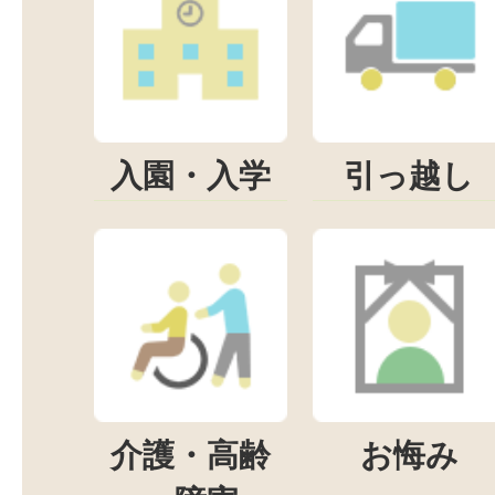
入園・入学
引っ越し
介護・高齢
お悔み