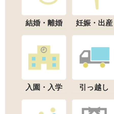
結婚・離婚
妊娠・出産
入園・入学
引っ越し