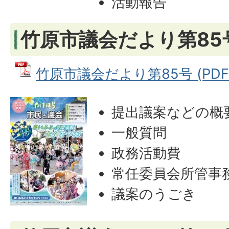
活動報告
竹原市議会だより第85号
竹原市議会だより第85号 (PDFフ
提出議案などの概
一般質問
政務活動費
常任委員会所管事
議案のうごき