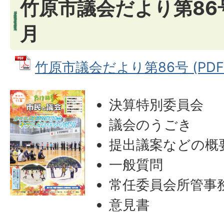
竹原市議会だより第86号
月
竹原市議会だより第86号 (PDFフ
決算特別委員会
議会のうごき
提出議案などの概
一般質問
常任委員会所管事
意見書