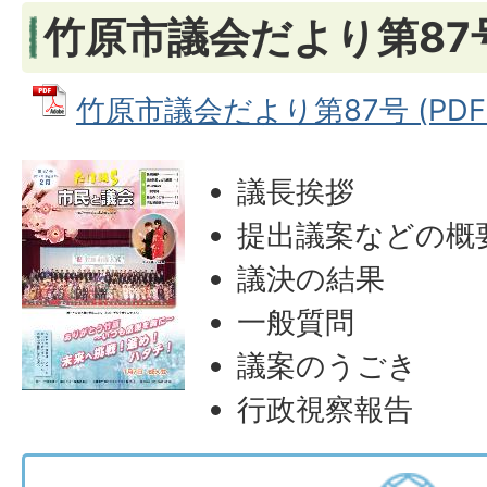
竹原市議会だより第87号
竹原市議会だより第87号 (PDFフ
議長挨拶
提出議案などの概
議決の結果
一般質問
議案のうごき
行政視察報告