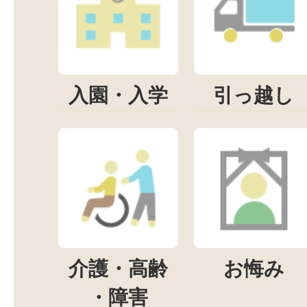
入園・入学
引っ越し
介護・高齢
お悔み
・障害