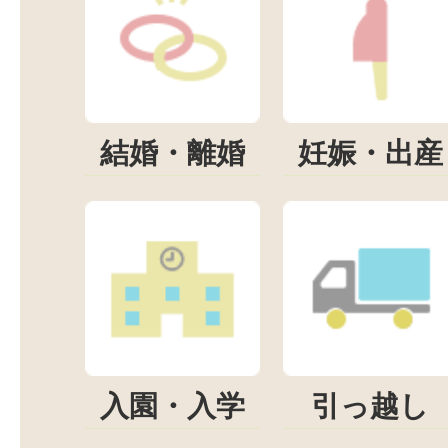
結婚・離婚
妊娠・出産
入園・入学
引っ越し