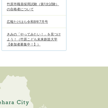
竹原市職員採用試験（第1次試験）
の合格者について
広報たけはら令和8年7月号
きみの「やってみたい！」を見つけ
よう！（竹原こども未来創造大学
【参加者募集中！】）