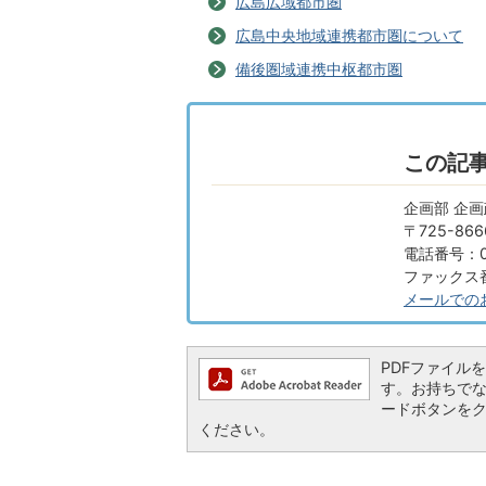
広島広域都市圏
広島中央地域連携都市圏について
備後圏域連携中枢都市圏
この記
企画部 企
〒725-8
電話番号：08
ファックス番号
メールでの
PDFファイルを閲
す。お持ちでない方
ードボタンを
ください。