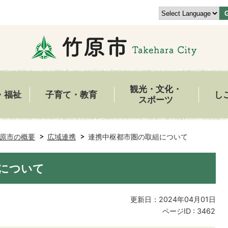
観光・文化・
・福祉
子育て・教育
し
スポーツ
原市の概要
広域連携
連携中枢都市圏の取組について
について
更新日：2024年04月01日
ページID :
3462