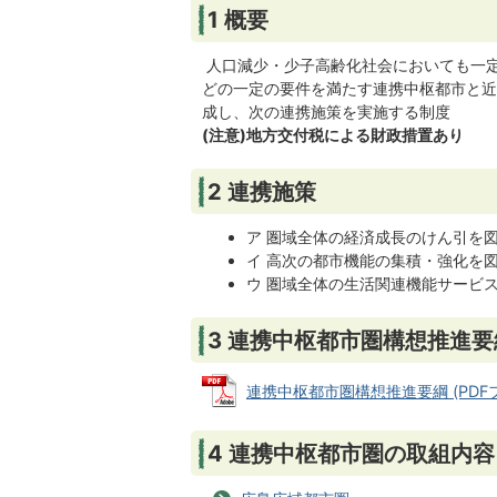
1 概要
人口減少・少子高齢化社会においても一
どの一定の要件を満たす連携中枢都市と近
成し、次の連携施策を実施する制度
(注意)地方交付税による財政措置あり
2 連携施策
ア 圏域全体の経済成長のけん引を
イ 高次の都市機能の集積・強化を
ウ 圏域全体の生活関連機能サービ
3 連携中枢都市圏構想推進要
連携中枢都市圏構想推進要綱 (PDFファイ
4 連携中枢都市圏の取組内容