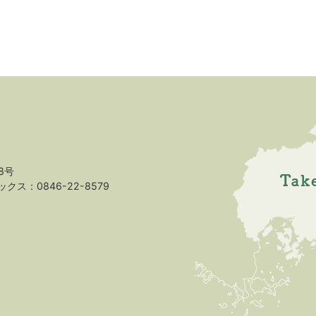
8号
クス：0846-22-8579