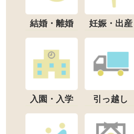
結婚・離婚
妊娠・出産
入園・入学
引っ越し