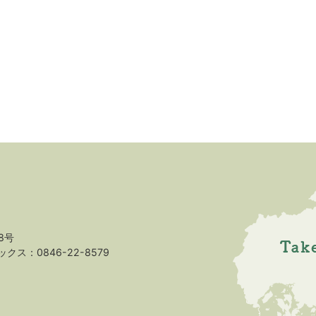
8号
クス：0846-22-8579