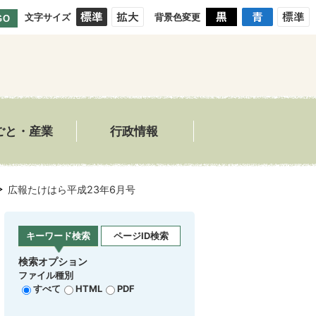
文字サイズ
背景色変更
GO
ごと・産業
行政情報
広報たけはら平成23年6月号
キーワード検索
ページID検索
検索オプション
ファイル種別
すべて
HTML
PDF