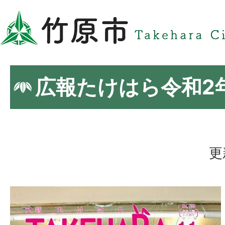
広報たけはら令和2年
更