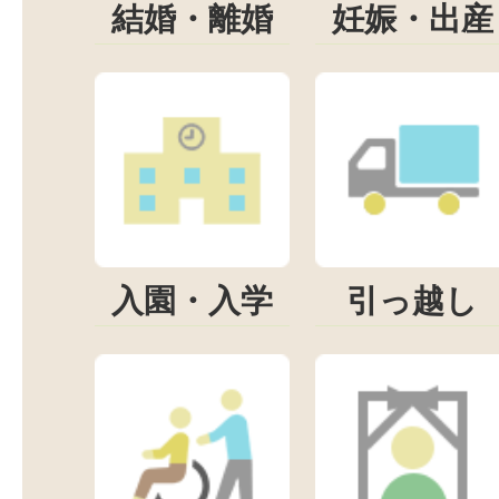
結婚・離婚
妊娠・出産
入園・入学
引っ越し