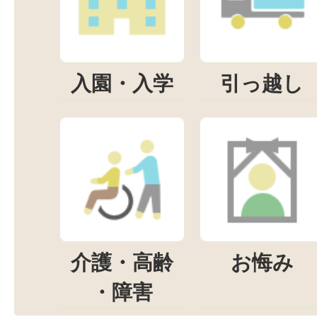
入園・入学
引っ越し
介護・高齢
お悔み
・障害