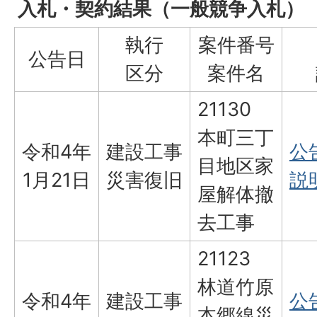
入札・契約結果（一般競争入札）［
執行
案件番号
公告日
区分
案件名
21130
本町三丁
令和4年
建設工事
公告
目地区家
1月21日
災害復旧
説明
屋解体撤
去工事
21123
林道竹原
令和4年
建設工事
公告
本郷線災