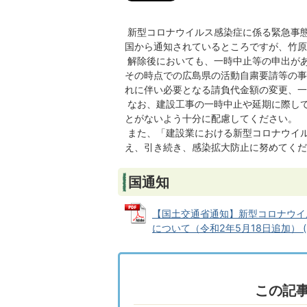
新型コロナウイルス感染症に係る緊急事
国から通知されているところですが、竹原
解除後においても、一時中止等の申出が
その時点での広島県の活動自粛要請等の事
れに伴い必要となる請負代金額の変更、一
なお、建設工事の一時中止や延期に際し
とがないよう十分に配慮してください。
また、「建設業における新型コロナウイル
え、引き続き、感染拡大防止に努めてくだ
国通知
【国土交通省通知】新型コロナウイ
について（令和2年5月18日追加） (PD
この記