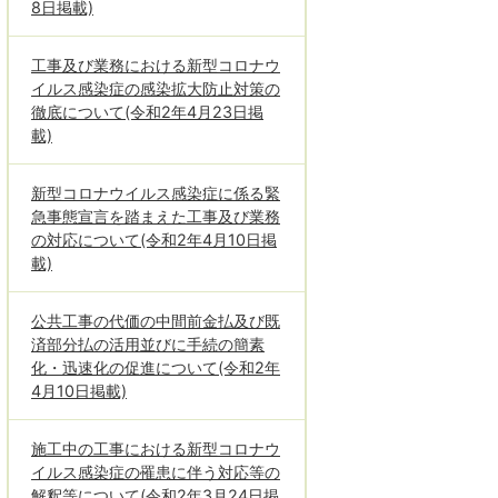
8日掲載)
工事及び業務における新型コロナウ
イルス感染症の感染拡大防止対策の
徹底について(令和2年4月23日掲
載)
新型コロナウイルス感染症に係る緊
急事態宣言を踏まえた工事及び業務
の対応について(令和2年4月10日掲
載)
公共工事の代価の中間前金払及び既
済部分払の活用並びに手続の簡素
化・迅速化の促進について(令和2年
4月10日掲載)
施工中の工事における新型コロナウ
イルス感染症の罹患に伴う対応等の
解釈等について(令和2年3月24日掲