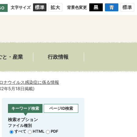
文字サイズ
背景色変更
GO
ごと・産業
行政情報
ロナウイルス感染症に係る情報
年5月18日掲載)
キーワード検索
ページID検索
検索オプション
ファイル種別
すべて
HTML
PDF