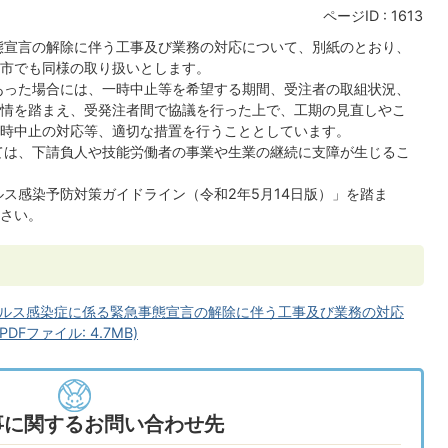
ページID :
1613
態宣言の解除に伴う工事及び業務の対応について、別紙のとおり、
市でも同様の取り扱いとします。
あった場合には、一時中止等を希望する期間、受注者の取組状況、
情を踏まえ、受発注者間で協議を行った上で、工期の見直しやこ
時中止の対応等、適切な措置を行うこととしています。
ては、下請負人や技能労働者の事業や生業の継続に支障が生じるこ
ス感染予防対策ガイドライン（令和2年5月14日版）」を踏ま
さい。
ルス感染症に係る緊急事態宣言の解除に伴う工事及び業務の対応
Fファイル: 4.7MB)
事に関するお問い合わせ先