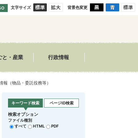
文字サイズ
背景色変更
GO
ごと・産業
行政情報
情報（物品・委託役務等）
キーワード検索
ページID検索
検索オプション
ファイル種別
すべて
HTML
PDF