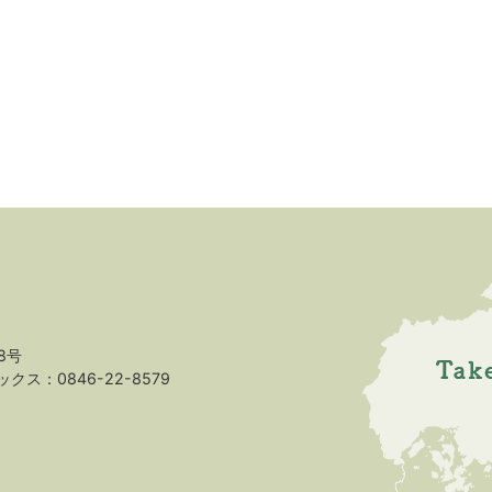
8号
クス：0846-22-8579