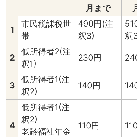
月まで
市民税課税世
490円(注
51
1
帯
釈3)
釈3
低所得者2(注
2
230円
24
釈1)
低所得者1(注
3
140円
14
釈2)
低所得者1(注
釈2)
4
110円
11
老齢福祉年金