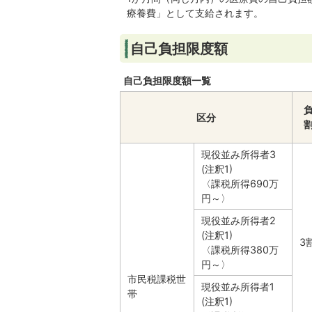
療養費」として支給されます。
自己負担限度額
自己負担限度額一覧
区分
現役並み所得者3
(注釈1)
〈課税所得690万
円～〉
現役並み所得者2
(注釈1)
3
〈課税所得380万
円～〉
市民税課税世
現役並み所得者1
帯
(注釈1)