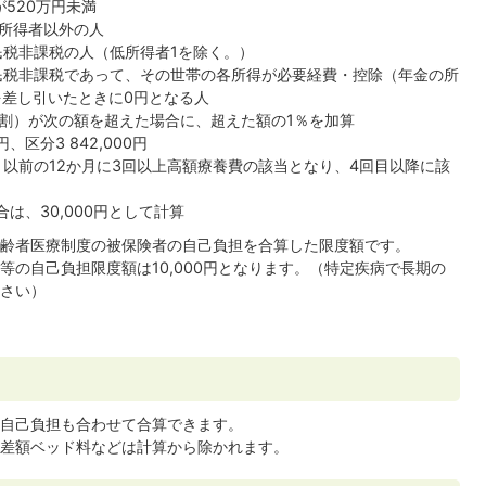
520万円未満
低所得者以外の人
民税非課税の人（低所得者1を除く。）
市民税非課税であって、その世帯の各所得が必要経費・控除（年金の所
を差し引いたときに0円となる人
10割）が次の額を超えた場合に、超えた額の1％を加算
0円、区分3 842,000円
月以前の12か月に3回以上高額療養費の該当となり、4回目以降に該
場合は、30,000円として計算
齢者医療制度の被保険者の自己負担を合算した限度額です。
の自己負担限度額は10,000円となります。（特定疾病で長期の
さい）
自己負担も合わせて合算できます。
差額ベッド料などは計算から除かれます。