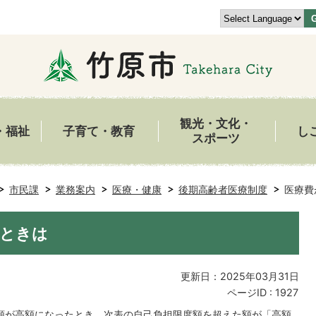
観光・文化・
・福祉
子育て・教育
し
スポーツ
市民課
業務案内
医療・健康
後期高齢者医療制度
医療費
たときは
更新日：2025年03月31日
ページID :
1927
額が高額になったとき、次表の自己負担限度額を超えた額が「高額