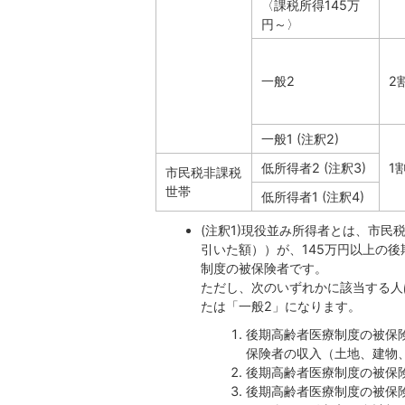
〈課税所得145万
円～〉
一般2
2
一般1 (注釈2)
低所得者2 (注釈3)
1
市民税非課税
世帯
低所得者1 (注釈4)
(注釈1)現役並み所得者とは、市
引いた額））が、145万円以上の
制度の被保険者です。
ただし、次のいずれかに該当する人
たは「一般2」になります。
後期高齢者医療制度の被保
保険者の収入（土地、建物
後期高齢者医療制度の被保険
後期高齢者医療制度の被保険