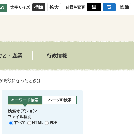
文字サイズ
背景色変更
GO
ごと・産業
行政情報
が高額になったときは
キーワード検索
ページID検索
検索オプション
ファイル種別
すべて
HTML
PDF