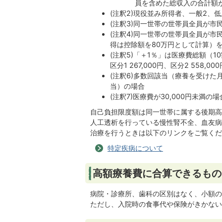
員を含めた総収入の合計額が
(注釈2)現役並み所得者、一般2、
(注釈3)同一世帯の世帯員全員が市
(注釈4)同一世帯の世帯員全員が
得は控除額を80万円として計算）
(注釈5)「＋1％」は医療費総額（
区分1 267,000円、区分2 558,00
(注釈6)多数回該当（療養を受けた
当）の場合
(注釈7)医療費が30,000円未満の
自己負担限度額は同一世帯に属する後期高
人工透析を行っている慢性腎不全、血友病等
治療を行うときは以下のリンクをご覧くだ
特定疾病について
高額療養費に合算できるもの
病院・診療所、歯科の区別はなく、小額の
ただし、入院時の食事代や保険がきかない