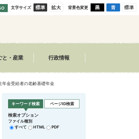
文字サイズ
背景色変更
GO
ごと・産業
行政情報
生年金受給者の老齢基礎年金
キーワード検索
ページID検索
検索オプション
ファイル種別
すべて
HTML
PDF