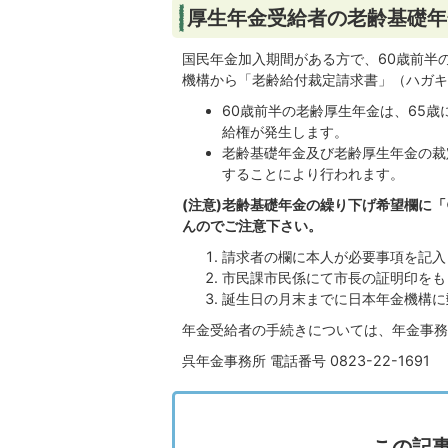
厚生年金受給者の老齢基礎年
国民年金加入期間がある方で、60歳前半
機構から「老齢給付裁定請求書」（ハガキ
60歳前半の老齢厚生年金は、65
給権が発生します。
老齢基礎年金及び老齢厚生年金の裁
することにより行われます。
(注意)老齢基礎年金の繰り下げ希望欄に「
んのでご注意下さい。
請求者の欄に本人が必要事項を記入
市民課市民係にて市長の証明印をも
誕生日の月末までに日本年金機構に
年金受給者の手続きについては、年金事務
呉年金事務所 電話番号 0823-22-1691
この記