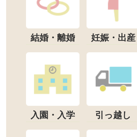
結婚・離婚
妊娠・出産
入園・入学
引っ越し