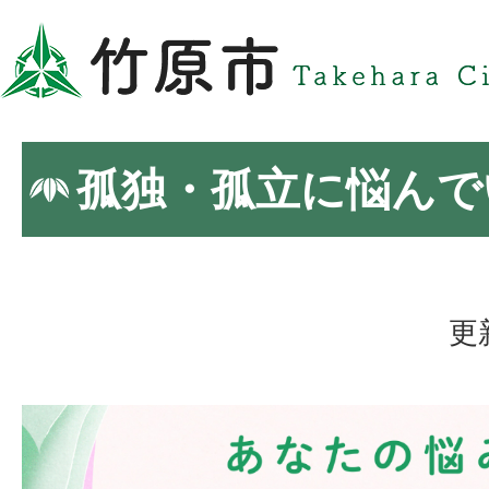
孤独・孤立に悩んで
更