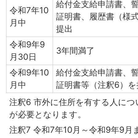
給付金支給申請書、
令和7年10
証明書、履歴書（様式
月中
提出
令和9年9
3年間満了
月30日
令和9年10
給付金支給申請書、
月中
証明書等（注釈6）を
注釈6 市外に住所を有する人に
が必要となります。
注釈7 令和7年10月～令和9年9