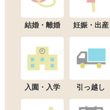
結婚・離婚
妊娠・出産
入園・入学
引っ越し