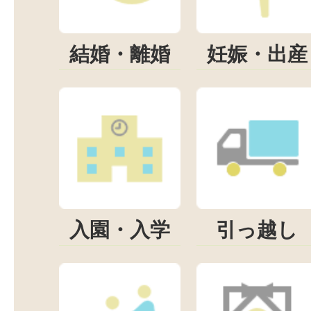
結婚・離婚
妊娠・出産
入園・入学
引っ越し