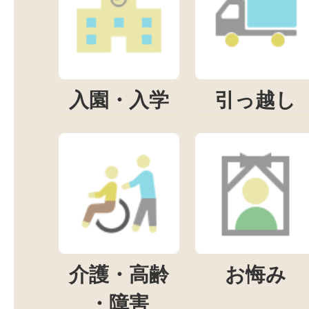
入園・入学
引っ越し
介護・高齢
お悔み
・障害