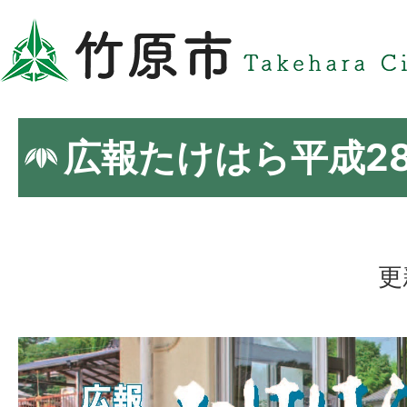
広報たけはら平成2
更