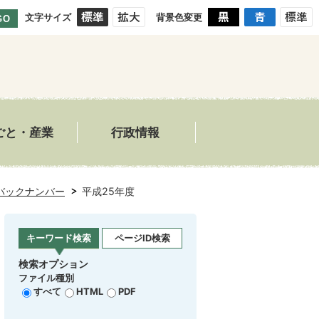
文字サイズ
背景色変更
GO
ごと・産業
行政情報
バックナンバー
平成25年度
キーワード検索
ページID検索
検索オプション
ファイル種別
すべて
HTML
PDF