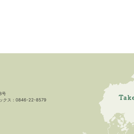
8号
クス：0846-22-8579