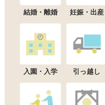
結婚・離婚
妊娠・出産
入園・入学
引っ越し