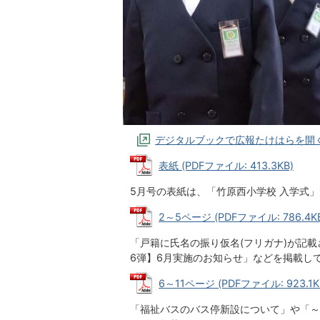
デジタルブックで広報たけはらを開
表紙 (PDFファイル: 413.3KB)
5月号の表紙は、「竹原西小学校 入学式
2～5ページ (PDFファイル: 786.4K
「戸籍に氏名の振り仮名(フリガナ)が記載
6弾】6月実施のお知らせ」などを掲載し
6～11ページ (PDFファイル: 923.1K
「福祉バスのバス停新設について」や「～