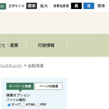
文字サイズ
背景色変更
GO
ごと・産業
行政情報
バックナンバー
令和7年度
キーワード検索
ページID検索
検索オプション
ファイル種別
すべて
HTML
PDF