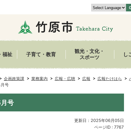
観光・文化・
・福祉
子育て・教育
し
スポーツ
企画政策課
業務案内
広報・広聴
広報
広報たけはら
5月号
5月号
更新日：2025年06月05日
ページID :
7767