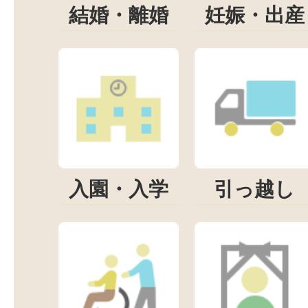
結婚・離婚
妊娠・出産
入園・入学
引っ越し