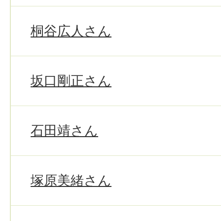
桐谷広人さん
坂口剛正さん
石田靖さん
塚原美緒さん