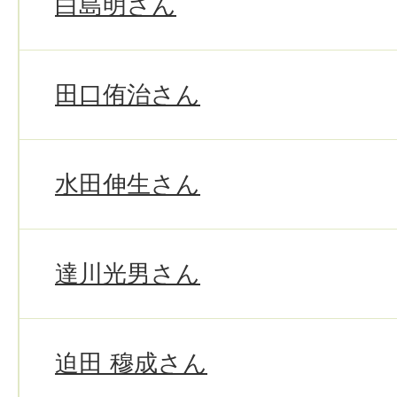
白島明さん
田口侑治さん
水田伸生さん
達川光男さん
迫田 穆成さん