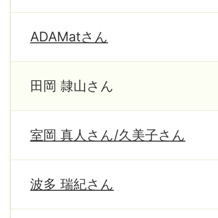
ADAMatさん
田岡 隷山さん
室岡 真人さん/久美子さん
波多 瑞紀さん