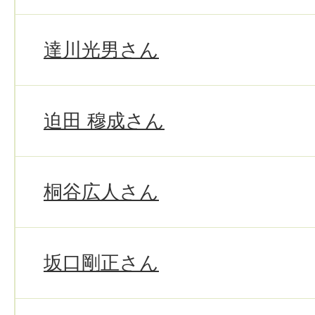
達川光男さん
迫田 穆成さん
桐谷広人さん
坂口剛正さん