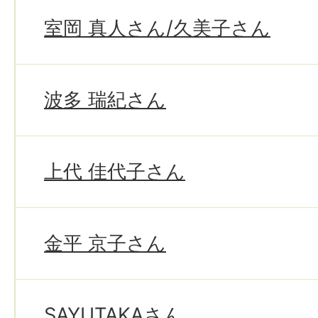
室岡 真人さん/久美子さん
波多 瑞紀さん
上代 佳代子さん
金平 京子さん
SAYUTAKAさん