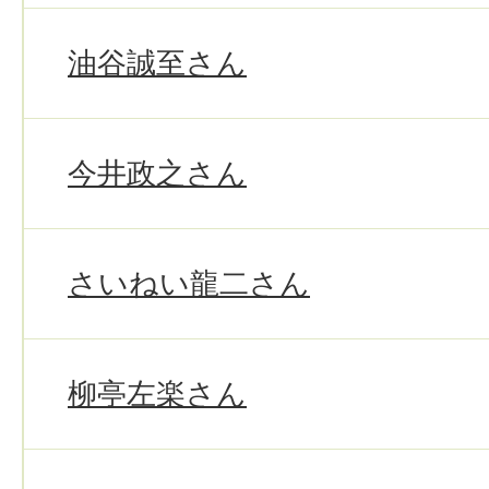
油谷誠至さん
今井政之さん
さいねい龍二さん
柳亭左楽さん