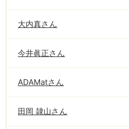
大内真さん
今井眞正さん
ADAMatさん
田岡 隷山さん