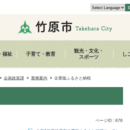
観光・文化・
・福祉
子育て・教育
し
スポーツ
企画政策課
業務案内
企業版ふるさと納税
ページID :
676