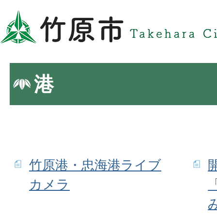
港
竹原港・忠海港ライブ
カメラ