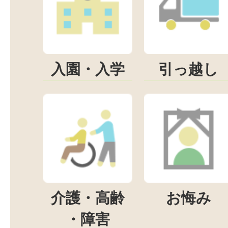
入園・入学
引っ越し
介護・高齢
お悔み
・障害