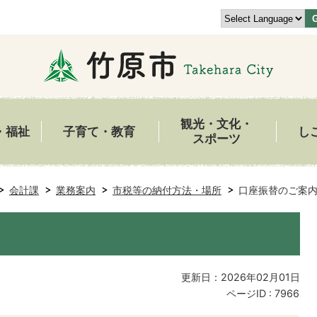
観光・文化・
・福祉
子育て・教育
し
スポーツ
会計課
業務案内
市税等の納付方法・場所
口座振替のご案
更新日：2026年02月01日
ページID :
7966