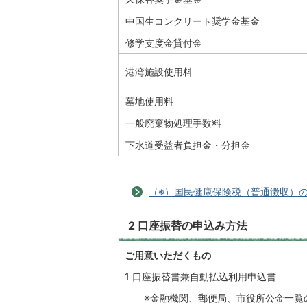
中国生コンクリート奨学金基金
修学支度金貸付金
港湾施設使用料
墓地使用料
一般廃棄物処理手数料
下水道受益者負担金・分担金
（※）国民健康保険税（普通徴収）
2 口座振替の申込み方法
ご用意いただくもの
1 口座振替書兼自動払込利用申込書
※金融機関、郵便局、市役所公金一覧の