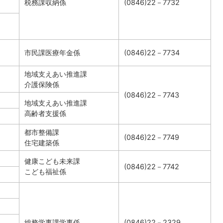
税務課収納係
(0846)22－7732
市民課医療年金係
(0846)22－7734
地域支えあい推進課
介護保険係
(0846)22－7743
地域支えあい推進課
高齢者支援係
都市整備課
(0846)22－7749
住宅建築係
健康こども未来課
(0846)22－7742
こども福祉係
総務学事課学事係
(0846)22－2329