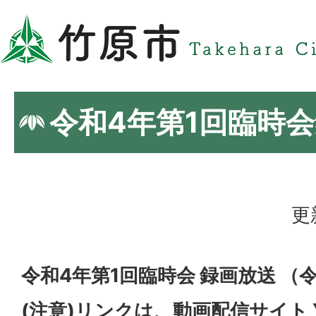
令和4年第1回臨時
更
令和4年第1回臨時会 録画放送 （令
(注意)リンクは、動画配信サイト Y