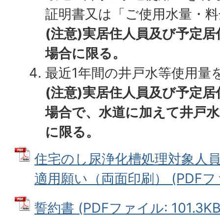
証明書又は「ご使用水量・料
(注意)実居住人員及び予定居
場合に限る。
最近1年間の井戸水等使用量
(注意)実居住人員及び予定居
場合で、水道に加えて井戸
に限る。
住宅のし尿浄化槽処理対象人
適用願い（両面印刷） (PDFファイル
誓約書 (PDFファイル: 101.3KB