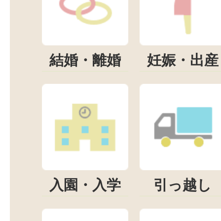
結婚・離婚
妊娠・出産
入園・入学
引っ越し