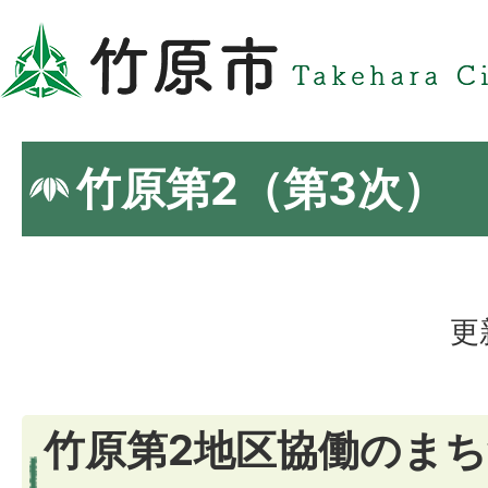
竹原第2（第3次）
更
竹原第2地区協働のま