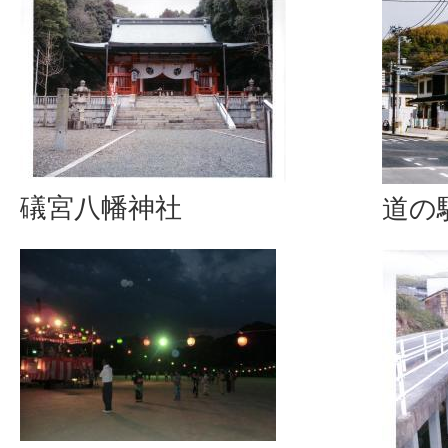
礒宮八幡神社
道の