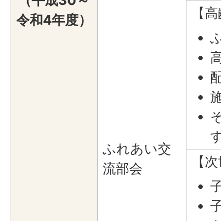
（平成30～
【高
令和4年度）
ふれあい交
【次
流部会