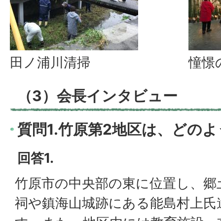
田ノ浦川清掃
憧憬
（3）会長インタビュー
質問1.竹原第2地区は、どの
回答1.
竹原市の中央部の東に位置し、郷
祠や鎮海山城跡にある能島村上氏