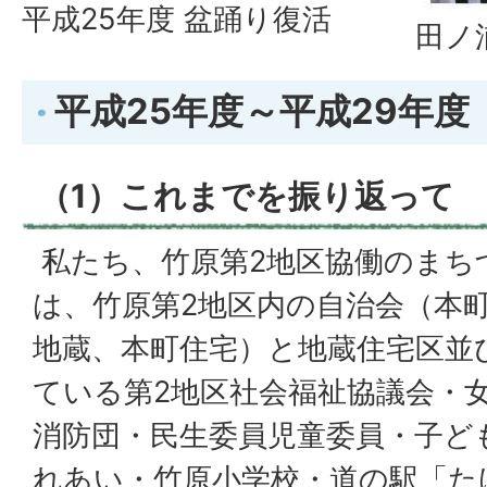
平成25年度 盆踊り復活
田ノ
平成25年度～平成29年度
（1）これまでを振り返って
私たち、竹原第2地区協働のまち
は、竹原第2地区内の自治会（本
地蔵、本町住宅）と地蔵住宅区並
ている第2地区社会福祉協議会・
消防団・民生委員児童委員・子ど
れあい・竹原小学校・道の駅「た