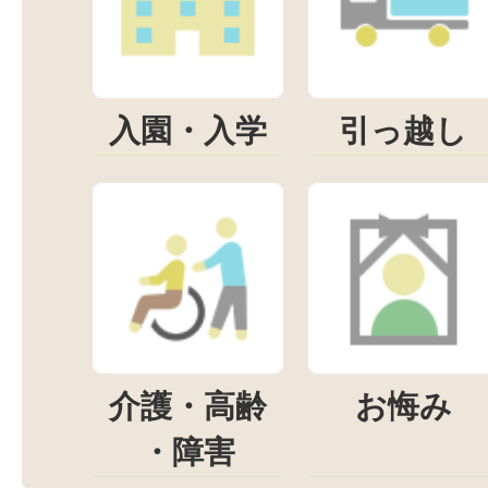
入園・入学
引っ越し
介護・高齢
お悔み
・障害