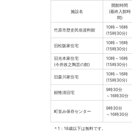
開館時間
施設名
(最終入館時
間)
10時～16時
竹原市歴史民俗資料館
(15時30分)
10時～16時
旧松阪家住宅
(15時30分)
旧光本家住宅
10時～16時
(今井政之陶芸の館)
(15時30分)
10時～16時
旧森川家住宅
(15時30分)
9時30分
頼惟清旧宅
～16時30分
9時30分
町並み保存センター
～16時30分
＊1：18歳以下は無料です。