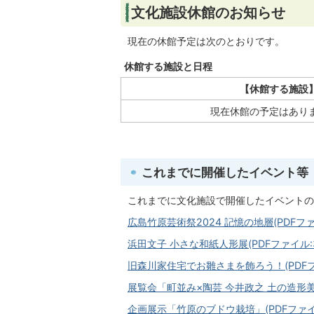
文化施設休館のお知らせ
現在の休館予定は次のとおりです。
休館する施設と日程
【休館する施設
現在休館の予定はあり
これまでに開催したイベント等
これまでに文化施設で開催したイベントの
広島竹原芸術祭2024 記憶の地層(PDFファイ
浜田文子 小さな和紙人形展(PDFファイル:33
旧森川家住宅でお雛さまを飾ろう！(PDFファイ
展覧会「町並み×陶芸 今井政之 土の造形美」(
企画展示「竹原のブドウ栽培」(PDFファイル: