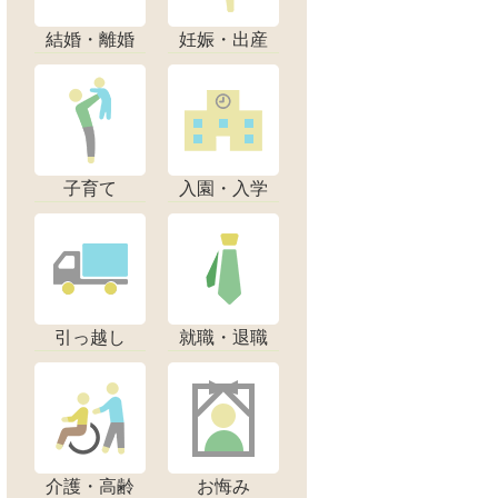
結婚・離婚
妊娠・出産
子育て
入園・入学
引っ越し
就職・退職
介護・高齢
お悔み