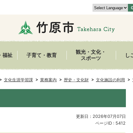
観光・文化・
・福祉
子育て・教育
し
スポーツ
文化生涯学習課
業務案内
歴史・文化財
文化施設の利用
更新日：2026年07月07日
ページID :
5412