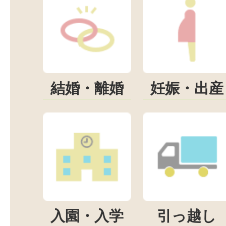
結婚・離婚
妊娠・出産
入園・入学
引っ越し