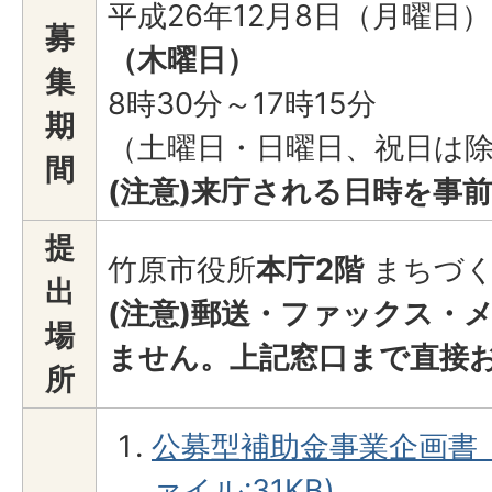
平成26年12月8日（月曜日
募
（木曜日）
集
8時30分～17時15分
期
（土曜日・日曜日、祝日は
間
(注意)来庁される日時を事
提
竹原市役所
本庁2階
まちづく
出
(注意)郵送・ファックス・
場
ません。上記窓口まで直接
所
公募型補助金事業企画書（
ァイル:31KB)