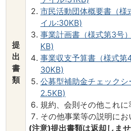
市民活動団体概要書（様式
イル:30KB)
事業計画書（様式第3号）(W
提
KB)
出
事業収支予算書（様式第4号
書
30KB)
類
公募型補助金チェックシート
2.5KB)
規約、会則その他これに
その他事業等の説明にお
(注意)提出書類は返却しま