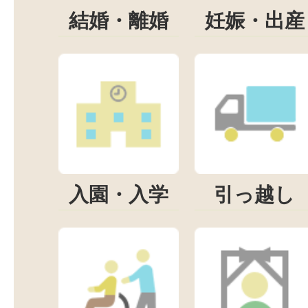
結婚・離婚
妊娠・出産
入園・入学
引っ越し