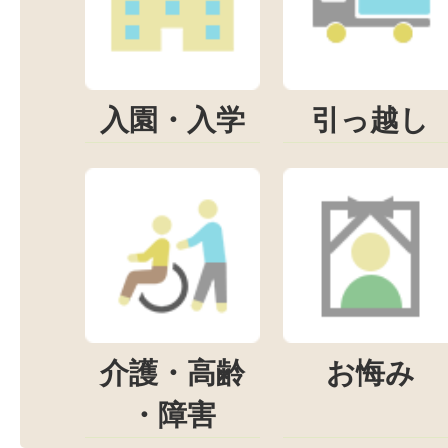
入園・入学
引っ越し
介護・高齢
お悔み
・障害