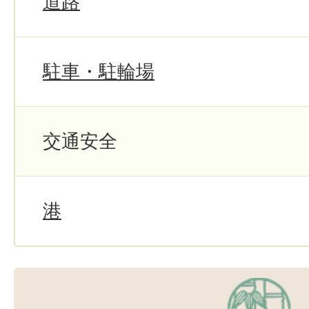
道路
駐車・駐輪場
交通安全
港