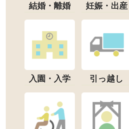
結婚・離婚
妊娠・出産
入園・入学
引っ越し