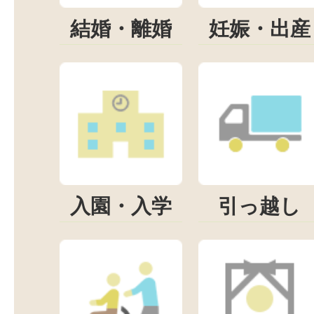
結婚・離婚
妊娠・出産
入園・入学
引っ越し