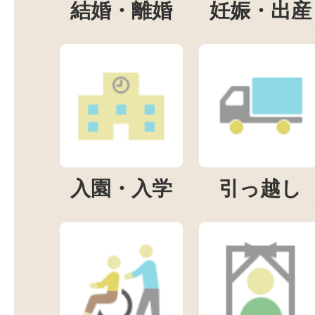
結婚・離婚
妊娠・出産
入園・入学
引っ越し