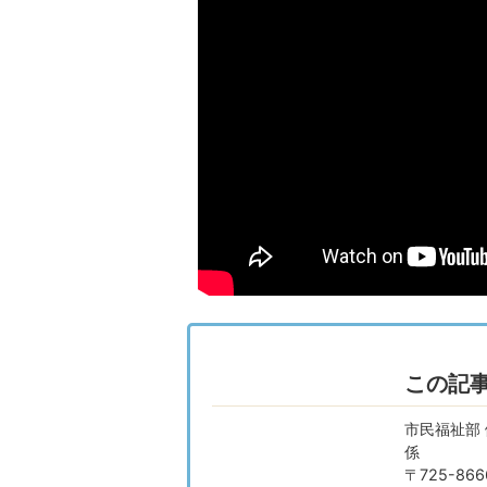
この記
市民福祉部
係
〒725-8